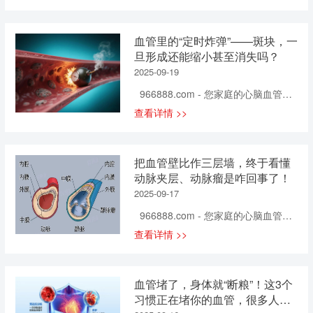
日” 旨在推广和普及有关健康知识 以
些保护物质的作用得以累积，...
入血管壁内膜下，形成小斑块。 随着
是血压的“隐形推手”。当气温降低，人
提高人民健康水平 今天，小康君便
斑块不断增大，血管堵塞会愈发严
体为了保温会使血管收缩，同时体内
为大家分享 五个少见 但却十分有用的
重，一旦完全堵塞，会引发更多健康
血管里的“定时炸弹”——斑块，一
肾上腺素等激素分泌增加，导致心跳
健康技巧
问题。 3.高血压会导致血管破裂 血
旦形成还能缩小甚至消失吗？
加快、血压上升。切莫小觑这季节性
管变硬变脆易破裂 长期高血压会使血
波动。 研究显示，冬季平均血压可比
2025-09-19
管失去原有的弹性，变得又硬又脆。
夏季高出5-10毫米汞柱，这会使心脑
966888.com - 您家庭的心脑血管健
当血管承受不住高血压的“冲击”时，就
血管疾病风险增加30%以上！长期控
康专家！ 近年来，临床动脉粥样硬
会破裂...
查看详情 >>
制不佳，将默默损害心、脑、肾靶器
化斑块检出率越来越高，也间接刺激
官。 二、监测：看清血压的“真面
了心梗、脑梗等心血管疾病的发生
目”——告别单次测量误区 专家首推：
率，而且相关死亡风险也在逐年上
家庭自测血压法 这是最基础也最重要
把血管壁比作三层墙，终于看懂
升，据《中国心血管健康与疾病报告
的监测手段。请务必做到： 1. “黄金
动脉夹层、动脉瘤是咋回事了！
（2022）》统计，我国疾病死亡病例
时间”：每天早（起床后1小时内、服
2025-09-17
数中，几乎每5例就有2例是因为心血
药前、早餐前）、晚（睡前）各测一
管病。其中血管斑块的存在已经成为
966888.com - 您家庭的心脑血管健
次。 2. ...
血管健康严重威胁。 60岁以后斑块检
康专家！ 你知道吗？我们身体里的
查看详情 >>
出率几乎达到100% 血管斑块的成因
血管壁，就像家里的“三层墙”，每一层
并不是单一的，而是综合因素影响下
都有大作用，一旦这“墙”被破坏，身体
的结果，可能是年龄、家族遗传、不
可就麻烦了！今天咱们就用最通俗的
血管堵了，身体就“断粮”！这3个
良生活习惯和自身高血压、高血糖等
方式，把血管壁的结构和那些吓人的
习惯正在堵你的血管，很多人天
基础疾病共同作用下，持续损伤血管
血管疾病（动脉夹层、动脉瘤）讲明