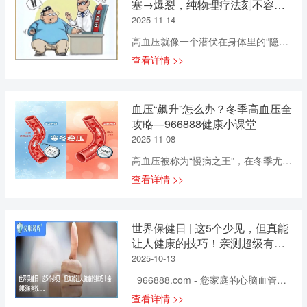
塞→爆裂，纯物理疗法刻不容
食“红绿灯”原则红灯食物（少吃或不
新选择 在高血压这一全球性的健康挑
缓！—966888健康小课堂
吃）：高盐类：咸菜、腊肉、加工肉
2025-11-14
战面前，医学界不断探索新的治疗方
制品、酱油味精。高糖类：含糖饮
法。缺血预适应训练仪作为一种新兴
高血压就像一个潜伏在身体里的“隐形
料、蛋糕、甜点、奶茶。高脂类：肥
的物理治疗手段，因其安全、有效、
杀手”，悄无声息地侵蚀着我们的健
查看详情 >>
肉、动物内脏、油炸食品、黄油。 黄
无副作用的特点，逐渐成为高血压患
康。它不仅会对血管造成严重危害，
灯食物（适量吃）：精米白面、瘦
者的辅助治疗新选择。 缺血预适应训
还会引发心脏、大脑、肾脏等多个器
肉、鸡蛋、牛奶。 绿灯食物（鼓励多
练仪的原理： 缺血预适应训练仪通过
官的病变，甚至影响大脑认知功能。
吃）：全谷物：燕麦、糙米、藜麦。
血压“飙升”怎么办？冬季高血压全
给目标组织施加短暂的缺血缺氧刺激
那么，高血压究竟有哪些具体危害？
优质蛋白：鱼、禽、豆制品。新鲜蔬
攻略—966888健康小课堂
（如短时间阻断血流），触发组织中
面对这些风险又该如何调理呢？ 高血
果：尤其是深色绿叶蔬菜、低糖水果
的一系列保护性细胞反应（如诱导抗
2025-11-08
压对血管的危害 1.高血压会导致血管
（如草莓、蓝莓、柚子）。健康脂
氧化酶、热休克蛋白表达等），从而
变窄 血管狭窄致循环受阻 血压长期居
高血压被称为“慢病之王”，在冬季尤其
肪：坚果、橄榄油、牛油果。 2. 运
提高组织细胞对后续更长时间缺血缺
高不下，血液会持续强力冲击血管
需要警惕。随着气温下降，血管收缩
动&ldquo...
查看详情 >>
氧损伤的耐受能力。这种训练方法被
壁。 为了抵抗压力，血管壁会逐渐增
导致血压升高，心脑血管疾病的风险
医学界认为是一种最安全的内源性物
厚，这看似增强了“抗压能力”，实则使
也随之增加。据统计，我国有近2.43
理治疗方法，对心脑血管系统有着显
血管腔越来越窄。 血管变窄后，血液
亿高血压患者，但控制率不足20%。
著的预防和保护作用。 对高血压的
世界保健日 | 这5个少见，但真能
循环速度减慢，各个器官无法获得充
冬季血压波动大，管理不当易引发严
改善作用： 1、降低血压 缺血预适应
让人健康的技巧！亲测超级有
足的氧气和营养，最终可能引发一系
重后果。本文将化身您的健康顾问，
训练能够激发人体产生内源性保护物
效……
列病变。 2.高血压会导致血管发生堵
2025-10-13
从科学角度解读冬季血压波动之谜，
质，如腺苷、缓激肽、一氧化氮等，
塞 血管堵塞引发动脉粥样硬化 血管越
并提供一整套看得懂、学得会、用得
966888.com - 您家庭的心脑血管健
这些物质具有扩张血管、增加血流、
窄，血压越高，血管壁越容易破损。
上的管理策略，助您安心过冬。 一、
康专家！ 每年10月13日为“世界保健
调节血压的作用。通过反复训练，这
查看详情 >>
血液中的胆固醇等物质会从破损处进
探因：为何冬季血压易“失控”？ 寒冷