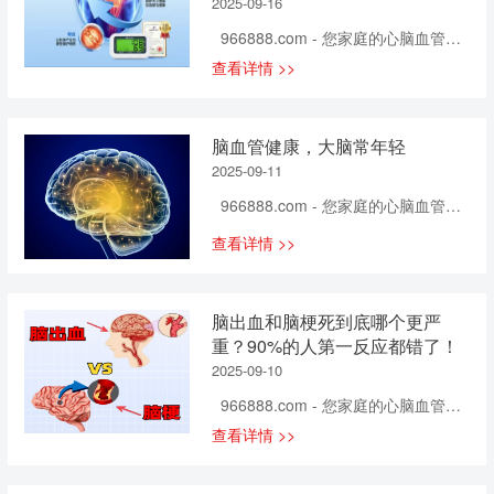
天做
内皮细胞，随着血液中的脂质和胆固
2025-09-16
白，看完你就知道咋保护自己的“血管
醇不断沉积，逐渐形成斑块。 斑块的
墙”了！ ?血管壁的“三层墙”，每层都
966888.com - 您家庭的心脑血管健
淤积会缩小血管腔径，不利于血液循
有大本事 咱们把血管壁想象成一栋房
康专家！ 你有没有想过？身体里的
查看详情 >>
环，可能造成局部供血不足。而且斑
子的“墙”，从里到外分三层：内膜、中
血管，就像城市里的主干道。平时车
块不止会长大，还会有破裂风险，一
膜、外膜，每层的功能都不一样—— -
水马龙（血液流动），营养、氧气才
旦斑块裂开还可能会引起血栓，增加
内膜（最内层的“防护膜”）：就像墙
能顺畅送到各个器官；可一旦路上堆
急性心梗、脑梗等严重心血管事件。
脑血管健康，大脑常年轻
的“内层装饰板”，由单层内皮细胞紧紧
了“垃圾”（血脂、斑块），血管堵了，
虽然全身的动脉血管都可能长出斑
连在一起，形成一层透水又防害的薄
2025-09-11
再金贵的营养也到不了地方——就像
块，但从危害性来说，颈动脉斑块的
膜。它负责调节血管内外的物质交
早高峰的十字路口，堵得水泄不通
966888.com - 您家庭的心脑血管健
风险更大。颈动脉斑块的形成往往预
换，还能分泌凝血因子、纤溶酶这
时，再快的跑车也只能原地趴窝。 人
康专家！ 人体一切的行为活动都受
示着严重心脑血管疾病风险，权威期
些“小助手”，参与血液凝固和疏通工
查看详情 >>
体比城市交通更精密：血管通畅，五
脑的控制与调节，每一次呼吸心跳，
刊《柳叶刀》子刊曾发布过相关研
作，防止有害物质钻进血管壁里。 -
脏六腑才能“吃饱喝足”，互相配合着把
每一次举手投足，吃喝拉撒睡，都离
究，其中统计的数据显示，仅2020...
中膜（中间的“承重墙”）：这层是血管
身体养得结实；可血管一堵，心脏要
不开神经系统的支配。脑是人体代谢
的“支撑担当”，由弹性膜和环形平滑肌
费更大劲泵血，大脑可能缺氧气，连
脑出血和脑梗死到底哪个更严
最为活跃的器官，如果把脑比作枝繁
细胞组成，弹性纤维和胶原纤维交织
手脚都可能因为供血不足发麻发凉。
重？90%的人第一反应都错了！
叶茂的大树，脑血管就是盘根错节的
成网状，让血管有弹性、能扩张。
这不是小事，是关乎“生命通道”的大
树根，如果没有树根汲取充足的养
2025-09-10
平...
事。 ‼️现在的人，正把血管往“堵”里逼
分，参天大树也必将枯萎。人脑的平
966888.com - 您家庭的心脑血管健
谁能想到？现在堵血管的，早都不只
均重量约1.36千克，占人体重的
康专家！ 你有没有想过，有一天，
是中老年人了。 前阵子刷到个新闻：
查看详情 >>
2.1%，而脑血流量约占心脏泵血量的
你正走在路上，突然眼前一黑，身体
28岁的程序员加班到凌晨，突然头晕
20%，脑血供中断10秒钟即可引起意
失去控制，倒在地上——不是因为绊
站不稳，去医院一查——颈动脉斑
识丧失，超过5分钟就会造成不可逆的