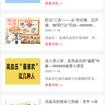
查看详情 >>
防治“三高”——-从“管住嘴、迈开
腿、物理疗法”开始—966888健
康小课堂
2025-11-18
高血压： 血液在血管中流动时，对血
管壁造成的压力持续高于正常值。可
查看详情 >>
以想象成水管里的水压太高，长期如
此，水管（血管）就会受损、老化。
高血糖：血液中的葡萄糖含量超标。
这八类人群，是高血压的“偏爱”对
它是糖尿病的前奏，意味着身体利用
象—966888健康小课堂
糖分的能力出现了问题。高血脂：血
2025-11-16
液中的脂肪（如胆固醇、甘油三酯）
过多。这些多余的脂肪就像水里的油
高血压已成为威胁大众健康的常见疾
污，容易沉积在血管壁上，形成“粥样
病。你知道哪些人群容易患高血压
查看详情 >>
斑块”，使血管变窄、变硬。 知道
吗？本文将详细介绍八类易患高血压
了“三高”是什么，我们该如何应对？别
的人群，助你提前做好预防，守护自
担心，防治“三高”并非遥不可及，核心
身健康。 专家：中国医学科学院阜外
高血压的致命三部曲：变窄→堵
就藏在日常生活的点滴之中。 1. 饮
医院主任医师张健 高血压的物理治疗