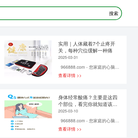
搜索
实用｜人体藏着7个止疼开
关，每种穴位缓解一种痛
2025-03-31
966888.com - 您家庭的心脑血
管健康专家！ 当疼痛发作时，
查看详情 >>
你是忍一忍熬过去，还是马上吃
止痛药缓解？ 其实，千百年来，
古人想出了各种方法来医痛疗
身体经常酸痛？主要是这四
伤，为后世留下了值得借鉴的经
个部位，看完你就知道该怎
验。他们发现，人体有多个穴位
么做……
2025-03-10
有着神奇的止痛作用，加以正确
地按摩，能有效地缓解疼痛。 头
966888.com - 您家庭的心脑血
痛 印堂、太阳 印堂穴，在前额，
管健康专家！ 人只要活着，身
查看详情 >>
两眉头间的中点。太阳穴，在眉
体就会酸痛。 在你忙碌加班的时