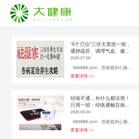
“5个穴位”三伏天里按一按，
通肺疏肝、调理气血、健脾
养肾、通补全身……
2025-07-28
966888.com - 您家庭的心脑血
管健康专家！ “小暑不算热，大
查看详情 >>
暑三伏天” 每年盛夏的三伏天 是
一年中最热、湿气最重的时节 此
时自然界阳气最盛 人体阳气浮于
经络不通，补什么都没用！
体表 气血运行加快，毛孔张开 正
只用一招：经络通畅百病
是 “天人相应” 调理身体的黄金
消！
2025-03-24
期。
966888.com - 您家庭的心脑血
管健康专家！ 中医认为，经络
查看详情 >>
决定人体健康，一旦经络出现堵