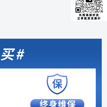
表、通经活络 专治病症：感冒、
所谓「冬日养天，恰逢天时」，
因就在你的床和睡姿了。床太
头痛、耳聋耳鸣 腕骨穴 ●作用：
就是告诉我们要重视冬季的养生
软、睡姿不对，会让腰部得不到
清小肠湿热、增液止渴 专治病
保健，应温散寒邪，提升阳气，
支撑，会造成腰部酸痛。 当你睡
症：头痛、目赤肿痛、耳聋耳鸣
增强正气，可以简单归纳成“温
觉感觉不舒服，可以试试把膝盖
安康诺盾低频电子脉冲治疗仪，
补”二字。 中医养生方法众多，小
屈起来，让腰椎平贴在床上，这
结合中国传统针灸医学及现代高
康君推荐一种简便验廉的中医传
样会对腰部友善很多哦！ 拎东西
科技研发，拥有针灸、按摩、锤
统保健治疗方法——穴位按摩疗
拎久了手会发...
击功能，能有效预防和缓解肌肉
法。 但如何按摩，你知道吗？
酸痛。 足不出户就能享受到专业
自己按，不够专业。但去店里麻
的按摩手法，随时进行养生。
烦不说，一套下来很可能好几百
块就没了…… 如果你有一台安康
诺盾低频电子脉冲治疗仪，足不
出户就能享受到专业的按摩手
法，随时进行养生。 安康诺盾低
频电子脉冲治疗仪结合中国传统
针灸医学及现代高科技研发，拥
有针灸、按摩、锤击功能，可以
有效预防和缓解肌肉酸痛，对老
寒腿、颈椎病、肩周炎等现象也
有预防和辅助治疗的作用。 此
外，安康诺盾低频电子脉冲治疗