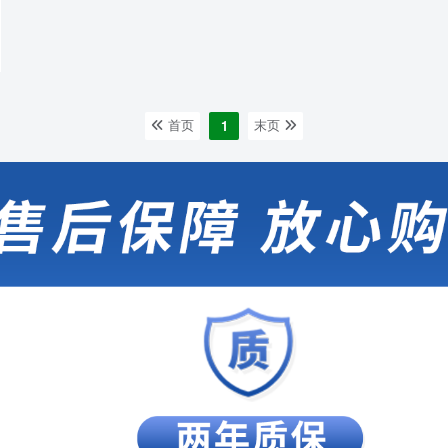
列养生穴位图，不少小伙伴看完
之后意犹未尽，还想要了解更
多。 而这次我们选取了更多的养
生穴位并做成了短视频，让大家
能更加直观的学习并操作！ 安康
诺盾低频电子脉冲治疗仪结合中
1
首页
末页
国传统针灸医学及现代高科技研
发，拥有针灸、按摩、锤击功
能，可以有效预防和缓解肌肉酸
痛，对老寒腿、颈椎病、肩周炎
等现象也有预防和辅助治疗的作
用。 此外，安康诺盾低频电子
脉冲治疗仪还有独特的拉筋手
法，可快速疏通堵塞的经络。 有
了安康诺盾低频电子脉冲治疗
仪，哪里疼痛，贴哪里！ &...