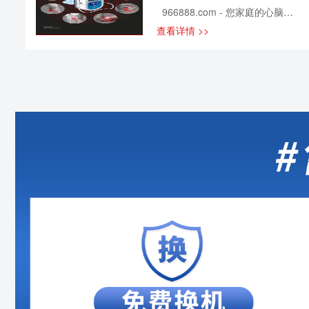
但如何按摩，你知道吗？ 自己
题。 有的人盲目吃药，花钱不
966888.com - 您家庭的心脑血
主要表现为身体某些地方低热、
按，不够专业。但去店里麻烦不
说，还治标不治本，一停药就开
管健康专家！ 随着社会的快速
干燥，或者局部异常出汗。这是
查看详情 >>
说，一套下来很可能好几百块就
始反弹，甚至还会加重病情。 如
发展，人们的生活节奏在不断加
因为体内经络不通，热气不能通
没了…… 如果你有一台安康诺盾
果你经常出现关节疼痛，肌肉酸
快，压力也逐渐增加，长期反
过正常渠道散发出去引起的。 除
低频电子脉冲治疗仪，足不出户
痛的话，除了养和练结合之外，
复，很容易导致人体出现一些关
了外邪引起的红、肿、热、痛与
就能享受到专业的按摩手法，随
还可以通过穴位理疗来进行缓
节疼痛、肌肉酸痛的毛病。 在生
发热所在的经络不通有关，一般
时进行养生。 安康诺盾低频电子
解。 安康诺盾低频电子脉冲治疗
活中，如何既能安心工作，又能
低...
脉冲治疗仪结合中国传统针灸医
仪结合中国传统针灸医学及现代
保证身体健康，已经成了一大难
学及现代高科技研发，拥有针
高科技研发，拥有针灸、按摩、
题。 有的人盲目吃药，花钱不
灸、按摩、锤击功能，可以有效
锤击功能，可以有效预防和缓解
说，还治标不治本，一停药就开
预防和缓解肌肉酸痛，对老寒
肌肉酸痛，对老寒腿、颈椎病、
始反弹，甚至还会加重病情。 如
腿、颈椎病、肩周炎等现象也有
肩周炎等现象也有预防和辅助治
果你经常出现关节疼痛，肌肉酸
预防和辅助治疗的作用。 此外，
疗的作用。 此外，安康诺盾低
痛的话，除了养和练结合之外，
安康诺盾低频电子脉冲治疗仪还
频电子脉冲治疗仪还有独特的拉
还可以通过穴位理疗来进行缓
有独特的拉筋手法，可快速...
筋手法，可快速疏通堵塞的经
解。 曲垣穴 ● 作用：舒筋活
络。 有了安康诺盾低频电子脉冲
络、疏风止痛 专治病症：肩胛
治疗仪，哪里疼痛贴哪里！
痛、偏瘫、呼吸困难等 孔最穴 ●
作用：清热止血、润肺理气 专治
病症：咳嗽、气喘、肺结核、肺
炎等 前谷穴 ● 作用：清热解
表、调气通络 专治病症：癫狂、