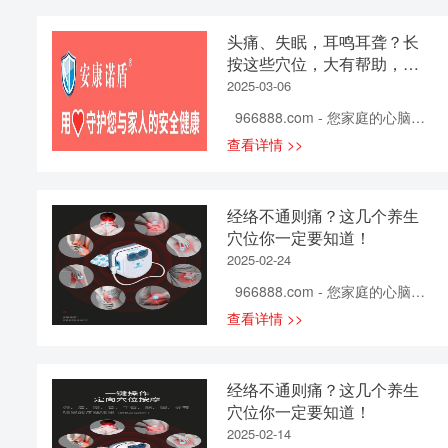
塞，人体就会出现诸多疾病。 因
此，想要养生，保持经络畅通是
头痛、失眠，耳鸣耳聋？长
非常必要的。 尤其是冬季，大家
按这些穴位，大有帮助，老
很重视进补，但是如果经络堵
少皆宜！
2025-03-06
塞，补什么都没有用！ 人体是非
常敏感的，如果经络不通，就会
966888.com - 您家庭的心脑血
发出很多不舒服的信号来求救！
管健康专家！ 全身分布着大量
查看详情 >>
经络不通的首要感觉：疼痛 痛则
穴位 按摩不同的穴位 养生保健效
不通，通则不痛。经络不通的第
果大不相同 同时也能辅助治疗不
一个感觉就是疼痛，比如有时候
同的疾病 今天，小康君为大家
经络不通则痛？这几个养生
我们会有莫名的疼痛，那说明的
介绍几个穴位 清热解表、通经活
穴位你一定要知道！
是此处经络不通。 疼痛导致气血
络 前谷穴 具有清热解表、调节通
不通：冷 疼痛说明经络不通，继
2025-02-24
络的作用，长按对头痛、目痛、
而导致气血不通，产生“冷”的感
咽喉肿痛、鼻塞等疾病有帮助。
966888.com - 您家庭的心脑血
觉。 除了头凉之外，身体其他某
外关穴 同样具有清热解表、通经
管健康专家！ 随着社会的快速
查看详情 >>
些部位发凉，比如最常见的是手
活络的作用，经常点按能预防和
发展，人们的生活节奏在不断加
脚发凉，常常是经络不通的信
治疗感冒。 腕骨穴 具有疏太阳经
快，压力也逐渐增加，长期反
号。因为人的体温是由气血输送
邪、清小肠湿热、增液止渴、利
复，很容易导致人体出现一些关
来决定的，气血旺盛，体温才会
经络不通则痛？这几个养生
胆退黄的作用，能帮助治疗头
节疼痛、肌肉酸痛的毛病。 在生
正常。哪个地方发冷，哪个地方
穴位你一定要知道！
痛、耳聋耳鸣、腮腺炎等病症。
活中，如何既能安心工作，又能
可能经络不通，气血难以到达。
穴位的知识相必大家都了解了，
2025-02-14
保证身体健康，已经成了一大难
热气不通：热 经络不通引起的热