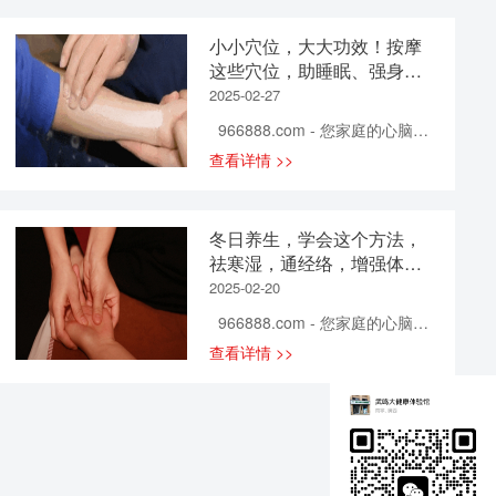
梢旁。 头痛时，用手指从印堂开
候，腰酸肩酸屁股痛，哪哪都不
始，向上沿前额发际推至太阳
对劲。等到周末，在家里躺一
小小穴位，大大功效！按摩
穴，往返3~4遍；然后用五指拿
天，发现躺着竟然也会酸痛！ 如
这些穴位，助睡眠、强身健
法，即用大拇指和其余四指在穴
果你的身体总是这儿酸那儿疼，
体还长寿！
位上进行节律性地提捏，从头顶
2025-02-27
别担心！肌肉酸疼的情况其实很
到颈部，往返4~5次。 头被称
普遍，往往都是你在无意间肌肉
966888.com - 您家庭的心脑血
为“诸阳之会”，是髓海所在，只有
使用不当的表现。 臀部酸痛，最
管健康专家！ 穴位是人体气血
查看详情 >>
经络通畅，气血供应正常，髓海
主要原因：缺乏锻炼和久坐。 我
的聚集点，每个穴位都有其对应
才能得以滋养。按摩这两个穴位
们坐着时，几乎整个上半身的重
的相关经络和脏器。 而通过对穴
能达到疏通经络、调和气血的作
量都压在臀部上。虽然臀部厚实
位的按摩，能在一定程度上帮助
用，因此可以止痛。 牙痛 合谷、
冬日养生，学会这个方法，
抗造，但长期久坐还是会导致它
治疗脏器疾病，同时还能使相应
下关 合谷位于双手虎口的最高
祛寒湿，通经络，增强体质
肌肉拉长、甚至「压扁」，连血
的经络疾病得到有效调整。 另
点。下关穴在面部，耳朵前方，
少生病！
液循环也不流畅。 如果你的工作
2025-02-20
外，对穴位进行不同强度的刺
颧骨下方的凹陷处。 感觉牙痛的
需要长期久坐，尽量每隔一小时
激，不仅能够调节神经和血管，
966888.com - 您家庭的心脑血
人，可以用手指或指关节按压脸
起来走动走动。 腰部酸痛的原
改善人体内环境，还对辅助预防
管健康专家！ 如今已到冬天，
部的对应部位，并且可以按疼痛
查看详情 >>
因有很多，久坐、不良坐姿，睡
和治疗疾病有着很好的作用。 今
万物收藏。 寒邪最易伤人阳气，
一侧的合谷、下关穴，时间约10
姿不对等。 长时间坐着，正确坐
天，小康君便为大家分享3个养生
在人体体质强时，会表现为各种
分钟。 其道理在于，手阳明的脉
姿可以减轻不少腰部的酸痛感。
穴位，长按强身健体还长寿哦~
正常生理性反应，如毫毛腠理紧
络入下排牙齿，足阳明的脉络入
如果有合适的腰靠，对于需要长
前谷穴 ●作用：清热解表、调气
闭、汗出减少，可一旦人体正气
上排牙齿，合谷、下关都是阳明
时间久坐的上班族也是有必要
通络 专治病症：头痛、目痛、咽
不足，就容易导致各种病症——
经穴，...
的。 睡觉醒来感到腰酸的朋友，
喉肿痛 外关穴 ●作用：清热解
感冒、咳嗽、胸闷、腹泻等……
如果睡前没做剧烈运动，可能原