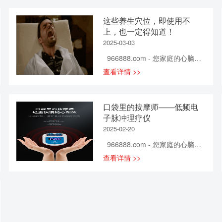
短期记忆力或注意力下降，咽喉
疼痛、头痛、低烧、睡眠异常、
这些养生穴位，即使用不
精神抑郁。 病因：长期工作紧
上，也一定得知道！
张、竞争压力大以及长时间处于
疲劳状态。治疗：药物治疗包括
2025-03-03
抗病毒药物、抗抑郁药物、抗焦
966888.com - 您家庭的心脑血
虑药物以及减轻疼痛、不适和发
管健康专家！ 随着社会的快速
查看详情 >>
热的药物。非药物治疗包括针
发展，人们的生活节奏在不断加
灸、瑜珈、疗养等方法。 腰椎
快，压力也逐渐增加，长期反
间盘突出 症状：有不同程度的
复，很容易导致人体出现关节疼
腰及下肢的疼痛，下肢畏寒、小
口袋里的按摩师——低频电
痛、肌肉酸痛的毛病。 在生活
腿外侧及足背有麻木感，腰部活
子脉冲理疗仪
中，如何既能安心工作，又能保
动受限。 病因：长期的前倾坐
2025-02-20
证身体健康，已经成了一大难
姿，反复的弯腰下蹲时弓腰搬抬
题。 有的人盲目吃药，花钱不
966888.com - 您家庭的心脑血
重物及扭转动作容易引起腰椎间
说，还治标不治本，一停药就开
管健康专家！
盘突出。所以本病与职业有关。
查看详情 >>
始反弹，甚至还会加重病情。 如
司机、财务、电脑操作者都易患
果你经常出现关节疼痛，肌肉酸
本病。 治疗：减少腰椎的慢性
痛的话，除了养和练结合之外，
损伤：如长期坐位工作者应注
还可以通过穴位理疗来进行缓
意...
解。 使用过安康诺盾穴位治疗仪
的用户 此前，小康君发布了一系