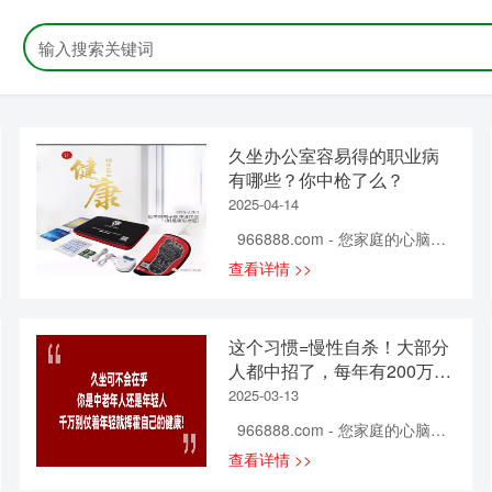
久坐办公室容易得的职业病
有哪些？你中枪了么？
2025-04-14
966888.com - 您家庭的心脑血
管健康专家！ 上班族由于久坐
查看详情 >>
不动、经常使用电脑，长期呆在
空调房里，因此容易感到视力下
降、颈椎不舒服以及其他一些病
这个习惯=慢性自杀！大部分
症。这些就是所谓的“办公室职业
人都中招了，每年有200万人
病”。那么上班族常见职业病有哪
死亡跟它有关……
2025-03-13
些？上班族怎样预防职业病? 慢
性疲劳综合症 症状：患该病症
966888.com - 您家庭的心脑血
的患者长时间处于无原因的严重
管健康专家！
查看详情 >>
疲乏无力的状态。而且还会出现